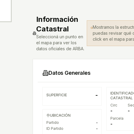
.
Información
Catastral
Mostramos la estruc
puedas revisar qué 
Seleccioná un punto en
click en el mapa par
el mapa para ver los
datos oficiales de ARBA.
Datos Generales
IDENTIFICA
-
SUPERFICIE
CATASTRAL
Circ
Se
-
-
UBICACIÓN
Parcela
Partido
-
-
ID Partido
-